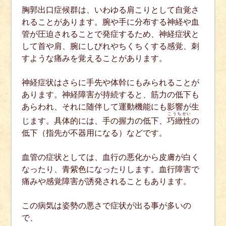
胸郭出口症候群は、いわゆる肩こりとして自覚さ
れることがあります。腕や手に分布する神経や血
管が圧迫されることで発症するため、神経症状と
して首や肩、腕にしびれやちくちくする感覚、刺
すような痛みを覚えることがあります。
神経症状はさらに手先や体幹にもみられることが
あります。神経障害が持続すると、筋力の低下も
あらわれ、それに随伴して運動機能にも影響が生
こうちせい
じます。具体的には、手の握力の低下、
巧緻性
の
低下（指先が不器用になる）などです。
血管の症状としては、血行の悪化から皮膚が白く
なったり、青紫色になったりします。血行障害で
痛みや感覚障害が誘発されることもあります。
この病気は姿勢の悪さで症状が出る事が多いの
で、