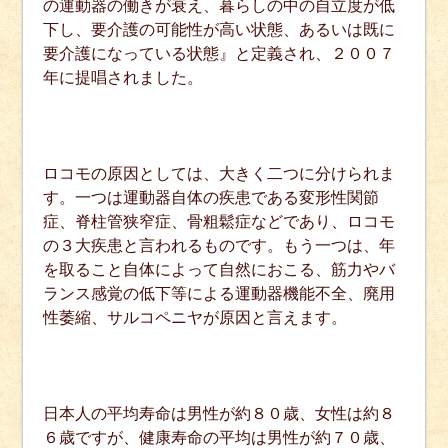
の運動器の働きが衰え、暮らしの中の自立度が低
下し、要介護の可能性が高い状態、あるいは既に
要介護になっている状態』と定義され、２００７
年に提唱されました。
ロコモの原因としては、大きく二つに分けられま
す。一つは運動器自体の疾患である変形性関節
症、脊柱管狭窄症、骨粗鬆症などであり、ロコモ
の３大疾患と言われるものです。もう一つは、年
を取ること自体によって自然におこる、筋力やバ
ランス感覚の低下等による運動器機能不全、廃用
性萎縮、サルコペニヤが原因と言えます。
日本人の平均寿命は男性が約８０歳、女性は約８
６歳ですが、健康寿命の平均は男性が約７０歳、