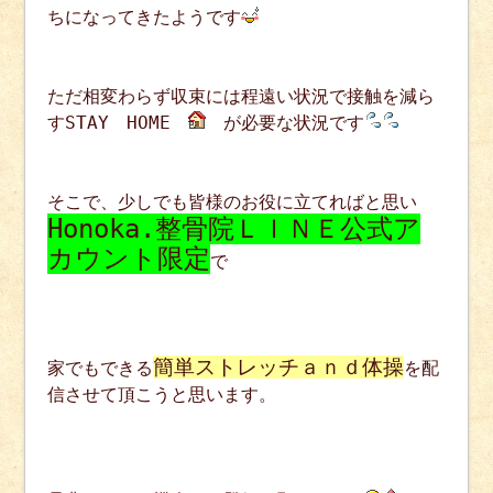
ちになってきたようです
ただ相変わらず収束には程遠い状況で接触を減ら
すSTAY HOME
が必要な状況です
そこで、少しでも皆様のお役に立てればと思い
Honoka.整骨院ＬＩＮＥ公式ア
カウント限定
で
簡単ストレッチａｎｄ体操
家でもできる
を配
信させて頂こうと思います。