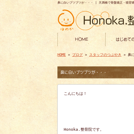
鼻に白いブツブツが・・・ | 天満橋で骨盤矯正・猫背矯正
HOME
はじめて
HOME
»
ブログ
»
スタッフのつぶやき
» 鼻
鼻に白いブツブツが・・・
こんにちは！
Honoka.整骨院です。