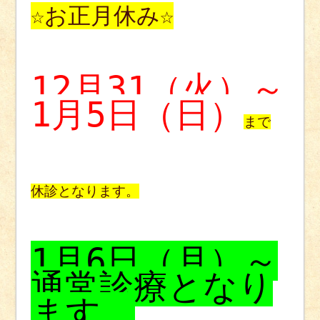
☆お正月休み☆
12月31（火）～
1月5日（日）
まで
休診となります。
1月6日（月）～
通常診療となり
ます。