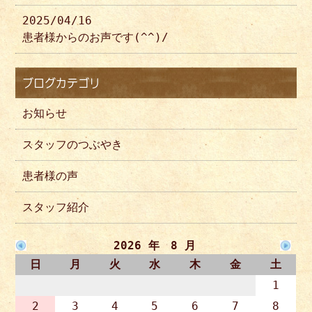
2025/04/16
患者様からのお声です(^^)/
ブログカテゴリ
お知らせ
スタッフのつぶやき
患者様の声
スタッフ紹介
2026 年 8 月
日
月
火
水
木
金
土
1
2
3
4
5
6
7
8