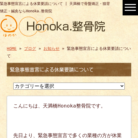
緊急事態宣言による休業要請について | 天満橋で骨盤矯正・猫背
矯正・鍼灸ならHonoka.整骨院
HOME
»
ブログ
»
お知らせ
» 緊急事態宣言による休業要請につい
て
緊急事態宣言による休業要請について
こんにちは、天満橋Honoka整骨院です。
先日より、緊急事態宣言で多くの業種の方が休業