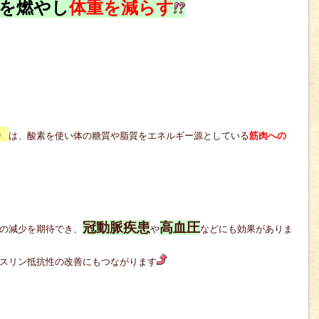
を燃やし
体重を減らす
）
は、酸素を使い体の糖質や脂質をエネルギー源としている
筋肉への
冠動脈疾患
高血圧
の減少を期待でき、
や
などにも効果がありま
スリン抵抗性の改善にもつながります