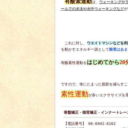
有酸素運動
は、
ウォーキングや
ールでの水泳や水中ウォーキングなど
が
これに対し、
ウエイトマシンなどを利
を動かすエネルギー源として
酸素はあま
はじめてから
20
有酸素性運動を
ですので、体にたまった脂肪を減らすこ
素性運動
が多いエクササイズを
骨盤矯正・猫背矯正・インナートレーニ
【電話番号】 06-6942-6162