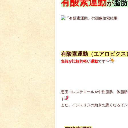
有酸素運動
が
脂肪
有酸素運動（エアロビクス
負荷が比較的軽い運動
です
悪玉コレステロールや中性脂肪、体脂肪
す
また、インスリンの効きの悪くなるイン